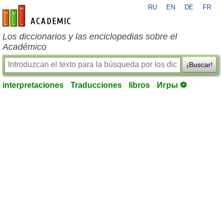
RU
EN
DE
FR
es-academic.com
Los diccionarios y las enciclopedias sobre el
Académico
¡Buscar!
interpretaciones
Traducciones
libros
Игры ⚽