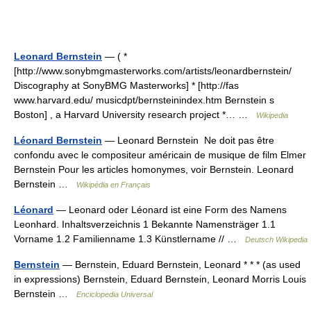
Leonard Bernstein
— ( *
[http://www.sonybmgmasterworks.com/artists/leonardbernstein/
Discography at SonyBMG Masterworks] * [http://fas
www.harvard.edu/ musicdpt/bernsteinindex.htm Bernstein s
Boston] , a Harvard University research project *… …
Wikipedia
Léonard Bernstein
— Leonard Bernstein Ne doit pas être
confondu avec le compositeur américain de musique de film Elmer
Bernstein Pour les articles homonymes, voir Bernstein. Leonard
Bernstein …
Wikipédia en Français
Léonard
— Leonard oder Léonard ist eine Form des Namens
Leonhard. Inhaltsverzeichnis 1 Bekannte Namensträger 1.1
Vorname 1.2 Familienname 1.3 Künstlername // …
Deutsch Wikipedia
Bernstein
— Bernstein, Eduard Bernstein, Leonard * * * (as used
in expressions) Bernstein, Eduard Bernstein, Leonard Morris Louis
Bernstein …
Enciclopedia Universal