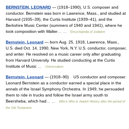
BERNSTEIN, LEONARD
— (1918–1990), U.S. composer and
conductor. Bernstein was born in Lawrence, Mass., and studied at
Harvard (1935–39), the Curtis Institute (1939–41), and the
Berkshire Music Center (summers of 1940 and 1941), where he
took composition with Walter… …
Encyclopedia of Judaism
Bernstein, Leonard
— born Aug. 25, 1918, Lawrence, Mass.,
U.S. died Oct. 14, 1990, New York, N.Y. U.S. conductor, composer,
and writer. He resolved on a music career only after graduating
from Harvard University. He studied conducting at the Curtis
Institute of Music …
Universalium
Bernstein, Leonard
— (1918–90) US conductor and composer.
Leonard Bernstein as a conductor earned a special place in the
annals of the Israel Symphony Orchestra. In 1949, he persuaded
them to ride in trucks and follow the Israel army south to
Beersheba, which had… …
Who’s Who in Jewish History after the period of
the Old Testament